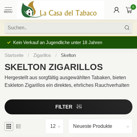
0
MENU
Kein Verkauf an Jugendliche unter 18 Jahren
Startseite
/
Zigarillos
/
Skelton
SKELTON ZIGARILLOS
Hergestellt aus sorgfältig ausgewählten Tabaken, bieten
Eskleton Zigarillos ein direktes, ehrliches Rauchverhalten
FILTER