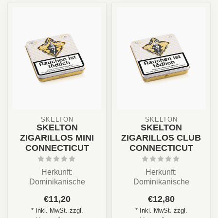
SKELTON
SKELTON
SKELTON
SKELTON
ZIGARILLOS MINI
ZIGARILLOS CLUB
CONNECTICUT
CONNECTICUT
Herkunft:
Herkunft:
Dominikanische
Dominikanische
Republik
Republik
€11,20
€12,80
Stärke: ★★☆☆☆
Stärke: ★★☆☆☆
* Inkl. MwSt. zzgl.
* Inkl. MwSt. zzgl.
Deckblatt: Connecticut
Deckblatt: Connecticut