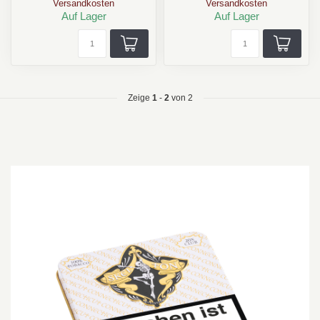
Versandkosten
Versandkosten
Format...
Format...
Auf Lager
Auf Lager
Zeige
1
-
2
von 2