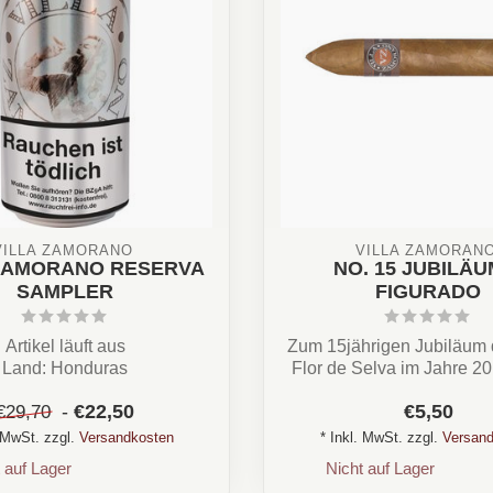
VILLA ZAMORANO 
VILLA ZAMORANO
 ZAMORANO RESERVA
NO. 15 JUBILÄU
SAMPLER
FIGURADO
Artikel läuft aus
Zum 15jährigen Jubiläum 
Land: Honduras
Flor de Selva im Jahre 2
Stärke: ★★★☆☆
der Torpedo ...
-
€22,50
€5,50
€29,70
Kaffee, Erde, Pfeffer, ...
. MwSt. zzgl.
Versandkosten
* Inkl. MwSt. zzgl.
Versand
 auf Lager
Nicht auf Lager