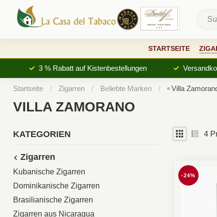
STARTSEITE
ZIGA
3 % Rabatt auf Kistenbestellungen
Versandkos
Startseite
/
Zigarren
/
Beliebte Marken
/
▫︎ Villa Zamoran
VILLA ZAMORANO
KATEGORIEN
4
Pr
Zigarren
Kubanische Zigarren
-24%
Dominikanische Zigarren
Brasilianische Zigarren
Zigarren aus Nicaragua