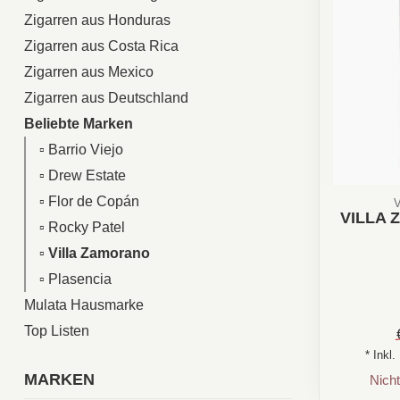
Zigarren aus Honduras
Zigarren aus Costa Rica
Zigarren aus Mexico
Zigarren aus Deutschland
Beliebte Marken
▫︎ Barrio Viejo
▫︎ Drew Estate
▫︎ Flor de Copán
VILLA
▫︎ Rocky Patel
▫︎ Villa Zamorano
▫︎ Plasencia
Mulata Hausmarke
Top Listen
Aroma: 
* Inkl
MARKEN
Nicht