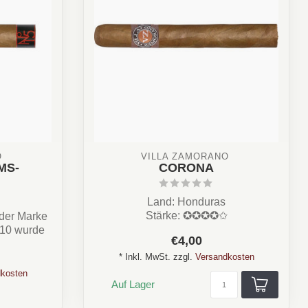
 
VILLA ZAMORANO 
MS-
CORONA
Land: Honduras
Stärke: ✪✪✪✪✩
der Marke
Aroma: Nuss, Zederholz, Cremig,
010 wurde
€4,00
Erde, Süß
Format...
* Inkl. MwSt. zzgl.
Versandkosten
kosten
Auf Lager