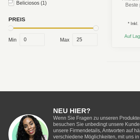
Beliciosos
(1)
Beste 
PREIS
* Inkl
Auf Lag
Min
Max
NEU HIER?
Wenn Sie Fragen zu unseren Produkten
besuchen Sie unbedingt unsere Kundend
unsere Firmendetails, Antworten auf hä
verschiedene Möglichkeiten, mit uns in 