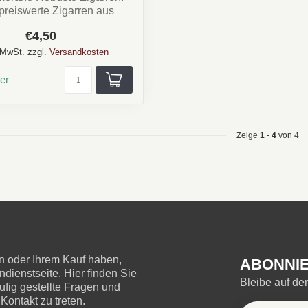
preiswerte Zigarren aus
Honduras.
€4,50
Land:...
. MwSt. zzgl.
Versandkosten
er
Zeige
1
-
4
von 4
 oder Ihrem Kauf haben,
ABONNIE
ienstseite. Hier finden Sie
Bleibe auf d
ufig gestellte Fragen und
Kontakt zu treten.