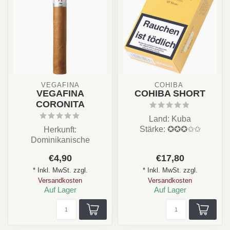
VEGAFINA
COHIBA 
VEGAFINA
COHIBA SHORT
CORONITA
Land: Kuba
Stärke: ✪✪✪✩✩
Herkunft:
Aroma: Erdig, Holz,
Dominikanische
Leder, Nuss
Republik
€4,90
€17,80
Format: Cigarillos/ ...
Stärke: ★★☆☆☆
* Inkl. MwSt. zzgl.
* Inkl. MwSt. zzgl.
Aroma: Cremig, nussig,
Versandkosten
Versandkosten
leicht...
Auf Lager
Auf Lager