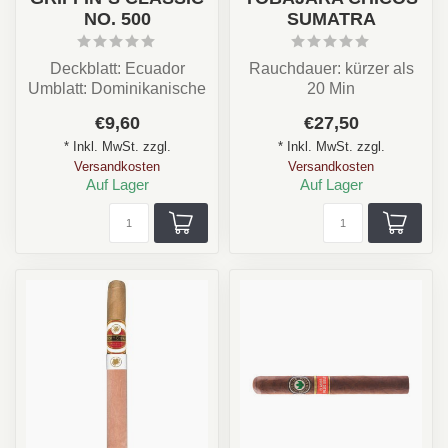
NO. 500
SUMATRA
Deckblatt: Ecuador
Rauchdauer: kürzer als
Umblatt: Dominikanische
20 Min
Republik
Stärke:Mild
€9,60
€27,50
Einlage: Dominikanische
Format: Long Cigarillo
* Inkl. MwSt. zzgl.
* Inkl. MwSt. zzgl.
Re...
Deckblatther...
Versandkosten
Versandkosten
Auf Lager
Auf Lager