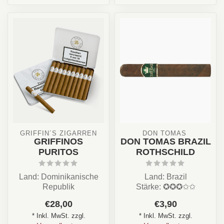
 GRIFFIN´S ZIGARREN 
DON TOMAS 
GRIFFINOS
DON TOMAS BRAZIL
PURITOS
ROTHSCHILD
Land: Dominikanische
Land: Brazil
Republik
Stärke: ✪✪✪✩✩
Stärke: ★★★☆☆
Aroma: Holz, Süß,
€28,00
€3,90
Aroma: Würzig, Holz,
Würzig
* Inkl. MwSt. zzgl.
* Inkl. MwSt. zzgl.
Nüsse, Kakao
Format: / Longfiller