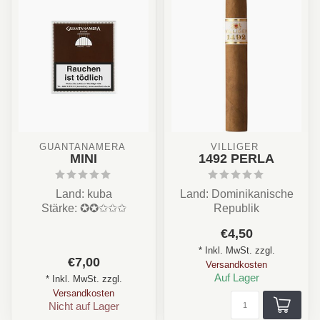
GUANTANAMERA 
VILLIGER 
MINI
1492 PERLA
Land: kuba
Land: Dominikanische
Stärke: ✪✪✩✩✩
Republik
Aroma: Leder, Holz, Erde,
Stärke: ✪✩✩✩✩
€4,50
Kaffee
Aroma: Nuss, Holz,
* Inkl. MwSt. zzgl.
Format: Cigarillo ...
Cremig, Gras
€7,00
Versandkosten
F...
Auf Lager
* Inkl. MwSt. zzgl.
Versandkosten
Nicht auf Lager