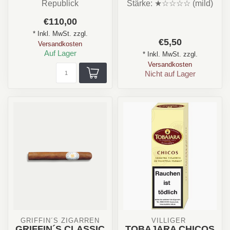
Republick
Stärke: ★☆☆☆☆ (mild)
Stärke: ✪✪✩✩✩
Aroma: Frisch, sanft,
€110,00
Aroma: Cremig, Erdig, ,
leicht würzig...
* Inkl. MwSt. zzgl.
Nuss
€5,50
Versandkosten
For...
Auf Lager
* Inkl. MwSt. zzgl.
Versandkosten
Nicht auf Lager
 GRIFFIN´S ZIGARREN 
VILLIGER 
GRIFFIN´S CLASSIC
TOBAJARA CHICOS