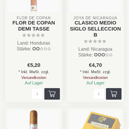
FLOR DE COPAN
JOYA DE NICARAGUA
FLOR DE COPAN
CLASICO MEDIO
DEMI TASSE
SIGLO SELLECCION
B
Land: Honduras
Stärke: ✪✪✩✩✩
Land: Nicaragua
Aroma: Nuss, Holz,
Stärke: ✪✪✪✩✩
Kaffee
Aroma: Gewürzen, Holz,
€5,20
€4,70
Format: Demi-Tasse / L...
Leder
* Inkl. MwSt. zzgl.
* Inkl. MwSt. zzgl.
Format: / Longfill...
Versandkosten
Versandkosten
Auf Lager
Auf Lager