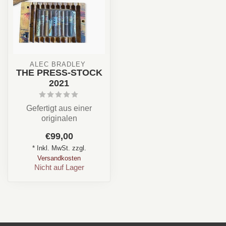
ALEC BRADLEY 
THE PRESS-STOCK
2021
Gefertigt aus einer
originalen
Zigarrenpresse, exklusiv
€99,00
gebrandet und mit indivi...
* Inkl. MwSt. zzgl.
Versandkosten
Nicht auf Lager