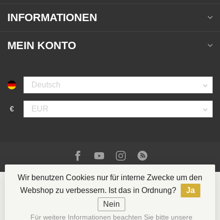
INFORMATIONEN
MEIN KONTO
€
Wir benutzen Cookies nur für interne Zwecke um den
Webshop zu verbessern. Ist das in Ordnung?
Ja
Nein
© Copyright 2026 La Casa del Tabaco
- Powered by
Für weitere Informationen beachten Sie bitte unsere