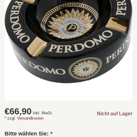
€66,90
Inkl. MwSt.
Nicht auf Lager
* zzgl.
Versandkosten
Bitte wählen Sie:
*