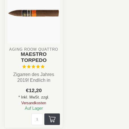
AGING ROOM QUATTRO
MAESTRO
TORPEDO
Zigarren des Jahres
2019! Endlich in
Deutschland
€12,20
* Inkl. MwSt. zzgl.
Land: Nicaragua
Versandkosten
Stärke: ✪✪...
Auf Lager