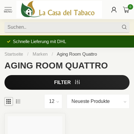
0
MENU
Kein Verkauf an Jugendliche unter 18 Ja
Startseite
/
Marken
/
Aging Room Quattro
AGING ROOM QUATTRO
FILTER