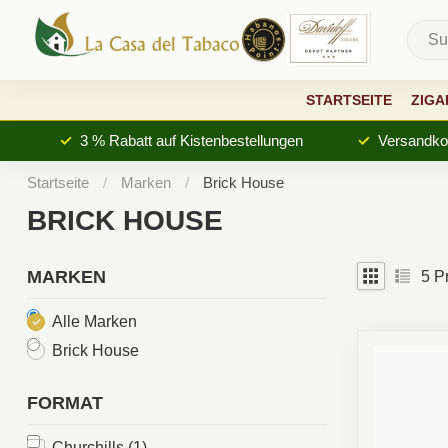
STARTSEITE
ZIGA
3 % Rabatt auf Kistenbestellungen
Versandkos
Startseite
/
Marken
/
Brick House
BRICK HOUSE
MARKEN
5
Pr
Alle Marken
Brick House
FORMAT
Churchills
(1)