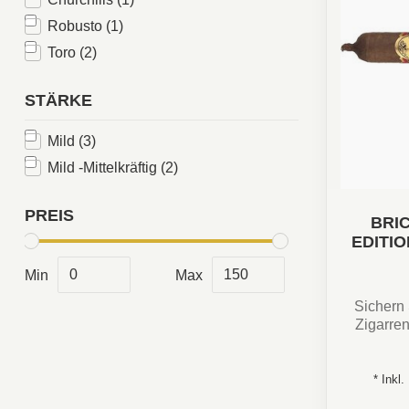
Robusto
(1)
Toro
(2)
STÄRKE
Mild
(3)
Mild -Mittelkräftig
(2)
PREIS
BRI
EDITI
Min
Max
Sichern 
Zigarren
* Inkl