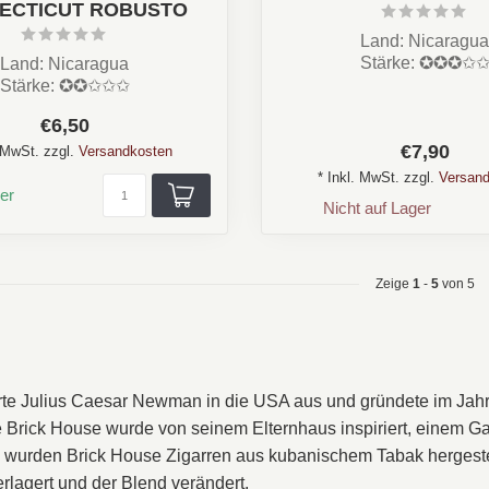
ECTICUT ROBUSTO
Land: Nicaragua
Stärke: ✪✪✪✩
Land: Nicaragua
Aroma: Leder, Cremig, Nu
Stärke: ✪✪✩✩✩
Pfeffer
 Zedernholz, Nuss, Süß,
€6,50
Forma...
Erdig, Holz,Leder
€7,90
...
. MwSt. zzgl.
Versandkosten
* Inkl. MwSt. zzgl.
Versand
er
Nicht auf Lager
Zeige
1
-
5
von 5
te Julius Caesar Newman in die USA aus und gründete im Jah
rick House wurde von seinem Elternhaus inspiriert, einem Gas
 wurden Brick House Zigarren aus kubanischem Tabak hergestel
rlagert und der Blend verändert.