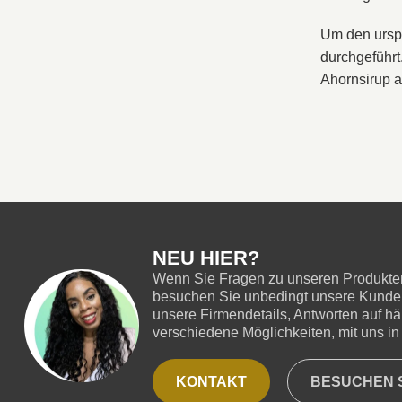
Um den ursp
durchgeführt
Ahornsirup a
NEU HIER?
Wenn Sie Fragen zu unseren Produkten
besuchen Sie unbedingt unsere Kundend
unsere Firmendetails, Antworten auf hä
verschiedene Möglichkeiten, mit uns in 
KONTAKT
BESUCHEN S