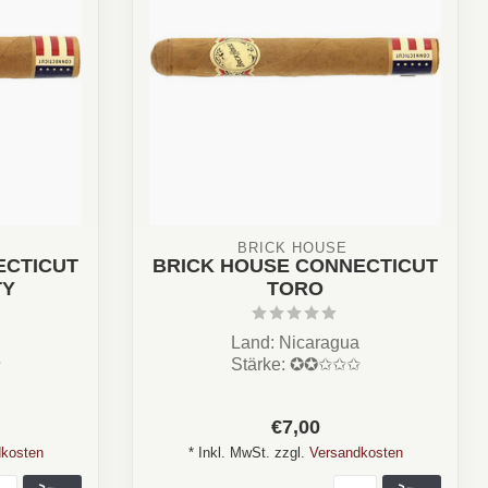
BRICK HOUSE 
ECTICUT
BRICK HOUSE CONNECTICUT
TY
TORO
Land: Nicaragua
✩
Stärke: ✪✪✩✩✩
s, Süß,
Aroma: Zedernholz, Nuss, Süß,
r
Erdig, Holz,Leder
€7,00
...
kosten
* Inkl. MwSt. zzgl.
Versandkosten