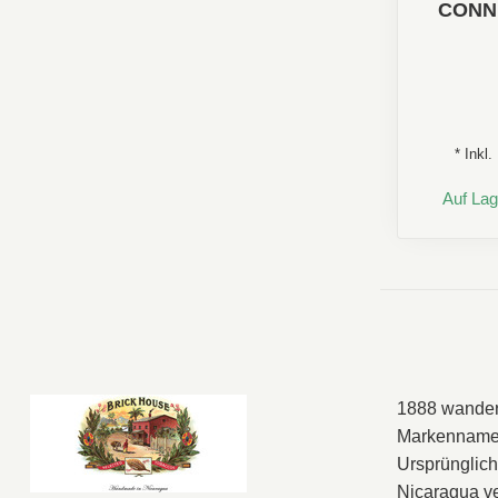
CONN
Aroma:
* Inkl
Auf Lag
1888 wander
Markenname B
Ursprünglich
Nicaragua ve