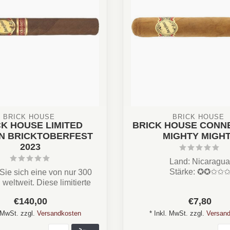
BRICK HOUSE 
BRICK HOUSE 
CK HOUSE LIMITED
BRICK HOUSE CONN
ON BRICKTOBERFEST
MIGHTY MIGH
2023
Land: Nicaragua
Stärke: ✪✪✩✩
Sie sich eine von nur 300
Aroma: Zedernholz, Nus
 weltweit. Diese limitierte
Erdig, Holz,Lede
Edition ve...
€140,00
€7,80
...
. MwSt. zzgl.
Versandkosten
* Inkl. MwSt. zzgl.
Versand