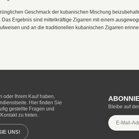
rünglichen Geschmack der kubanischen Mischung beizubehalte
. Das Ergebnis sind mittelkräftige Zigarren mit einem ausgew
ufweisen und an die traditionellen kubanischen Zigarren erinne
 oder Ihrem Kauf haben,
ABONNIE
ienstseite. Hier finden Sie
Bleibe auf d
ufig gestellte Fragen und
Kontakt zu treten.
IE UNS!