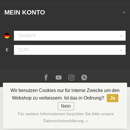
MEIN KONTO
€
Wir benutzen Cookies nur für interne Zwecke um den
Webshop zu verbessern. Ist das in Ordnung?
Ja
Nein
© Copyright 2026 La Casa del Tabaco
- Powered by
Für weitere Informationen beachten Sie bitte unsere
Lightspeed
- Theme by
Dyvelopment
Datenschutzerklärung. »