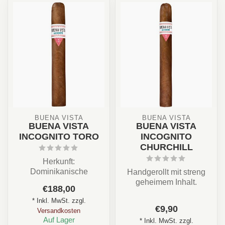
BUENA VISTA
BUENA VISTA
BUENA VISTA
BUENA VISTA
INCOGNITO TORO
INCOGNITO
CHURCHILL
Herkunft:
Dominikanische
Handgerollt mit streng
Republik
geheimem Inhalt.
€188,00
Stärke: ★★★☆☆
Land: Dominikanische
* Inkl. MwSt. zzgl.
(mittelkräftig)
Republik
€9,90
Versandkosten
Aroma: Nuss, L...
Stärke: ...
Auf Lager
* Inkl. MwSt. zzgl.