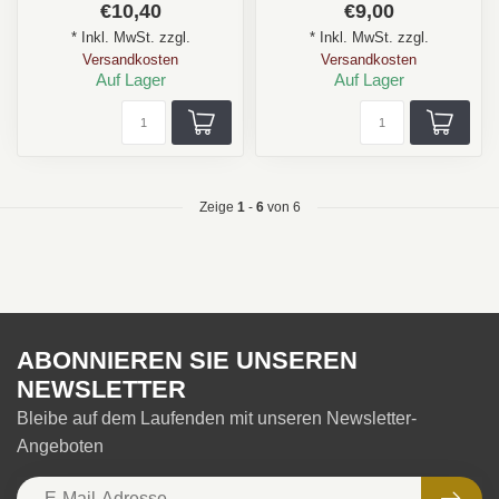
€10,40
€9,00
Süss, Frucht...
Aroma: Cremig, Erdig,
* Inkl. MwSt. zzgl.
* Inkl. MwSt. zzgl.
Holz, Süss,...
Versandkosten
Versandkosten
Auf Lager
Auf Lager
Zeige
1
-
6
von 6
ABONNIEREN SIE UNSEREN
NEWSLETTER
Bleibe auf dem Laufenden mit unseren Newsletter-
Angeboten