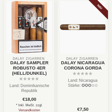
NEU
DALAY ZIGARREN 
DALAY ZIGARREN 
DALAY SAMPLER
DALAY NICARAGUA
ROBUSTO 4ER
CORONA GORDA
(HELL/DUNKEL)
Land: Nicaragua
Stärke: ✪✪✪✩✩
Land: Dominikanische
Aroma:Honig, Toast,
Republik
Leder
Stärke: ★★★☆☆
€18,00
Format: / Longfille...
Aroma: Nussig, Erde,
* Inkl. MwSt. zzgl.
Kakao, Würzig...
€7,50
Versandkosten