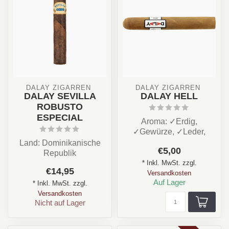
DALAY ZIGARREN 
DALAY ZIGARREN 
DALAY SEVILLA
DALAY HELL
ROBUSTO
ESPECIAL
Aroma: ✓Erdig,
✓Gewürze, ✓Leder,
✓Süß
Land: Dominikanische
€5,00
Stärke: ★★☆☆☆
Republik
Rauchdauer; 60 bis 90 ...
* Inkl. MwSt. zzgl.
Stärke: ✪✪✪✩✩
€14,95
Versandkosten
Aroma: Honig,Kaffe ,
Auf Lager
* Inkl. MwSt. zzgl.
Kakao, Würz...
Versandkosten
Nicht auf Lager