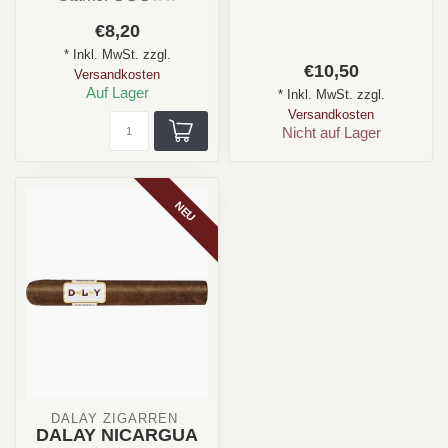
Nuss, Leder
Aroma:Honig, Toast,
€8,20
Format: / Lon...
Leder
* Inkl. MwSt. zzgl.
Format: / Longfille...
€10,50
Versandkosten
Auf Lager
* Inkl. MwSt. zzgl.
Versandkosten
Nicht auf Lager
NEU
DALAY ZIGARREN 
DALAY NICARGUA