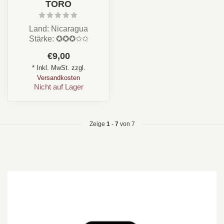
TORO
Land: Nicaragua
Stärke: ✪✪✪✩✩
Aroma: Cremig, Honig,
€9,00
Nuss, Süß, Vanille, Zimt
* Inkl. MwSt. zzgl.
...
Versandkosten
Nicht auf Lager
Zeige
1
-
7
von 7