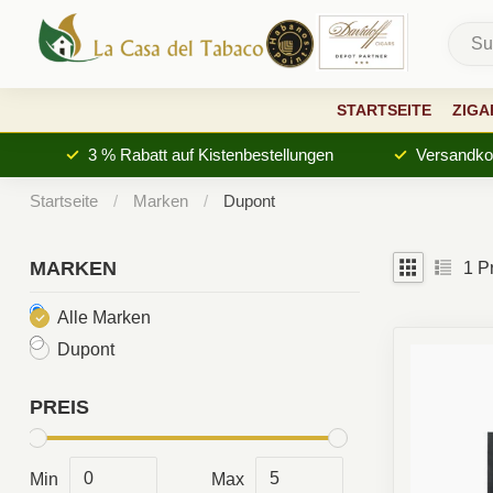
STARTSEITE
ZIGA
3 % Rabatt auf Kistenbestellungen
Versandkos
Startseite
/
Marken
/
Dupont
MARKEN
1
Pr
Alle Marken
Dupont
PREIS
Min
Max