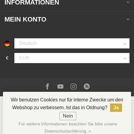
INFORMATIONEN
MEIN KONTO
€
Wir benutzen Cookies nur für interne Zwecke um den
Webshop zu verbessern. Ist das in Ordnung?
Ja
Nein
© Copyright 2026 La Casa del Tabaco
- Powered by
Für weitere Informationen beachten Sie bitte unsere
Lightspeed
- Theme by
Dyvelopment
Datenschutzerklärung. »