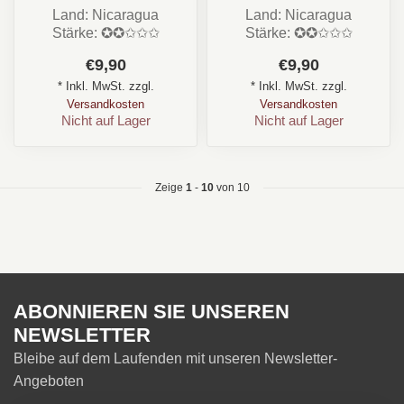
Land: Nicaragua
Land: Nicaragua
Stärke: ✪✪✩✩✩
Stärke: ✪✪✩✩✩
Aroma: Creme, Kaffee,
Aroma: Creme, Süß, Holz
€9,90
€9,90
Holz
Format: Toro /Longfille...
* Inkl. MwSt. zzgl.
* Inkl. MwSt. zzgl.
Format: Toro /Longfi...
Versandkosten
Versandkosten
Nicht auf Lager
Nicht auf Lager
Zeige
1
-
10
von 10
ABONNIEREN SIE UNSEREN
NEWSLETTER
Bleibe auf dem Laufenden mit unseren Newsletter-
Angeboten