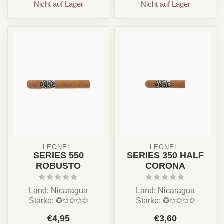
Nicht auf Lager
Nicht auf Lager
LEONEL 
LEONEL 
SERIES 550
SERIES 350 HALF
ROBUSTO
CORONA
Land: Nicaragua
Land: Nicaragua
Stärke: ✪✩✩✩✩
Stärke: ✪✩✩✩✩
Aroma: Creme, Fruchtig ,
Aroma: Creme, Fruchtig ,
€4,95
€3,60
Nuss, Erde
Nuss