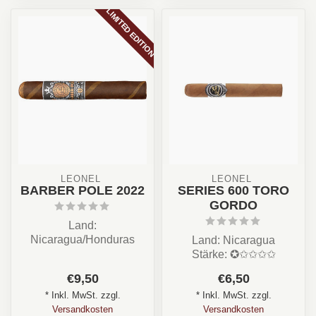
LIMITED EDITION
LEONEL 
LEONEL 
BARBER POLE 2022
SERIES 600 TORO
GORDO
Land:
Nicaragua/Honduras
Land: Nicaragua
Stärke: ✪✪✪✩✩
Stärke: ✪✩✩✩✩
Aroma: Holz, Nuss, Erde,
Aroma: Creme, Fruchtig ,
€9,50
€6,50
Pfeffer
Nuss
Form...
* Inkl. MwSt. zzgl.
* Inkl. MwSt. zzgl.
Format: Toro /Lon...
Versandkosten
Versandkosten