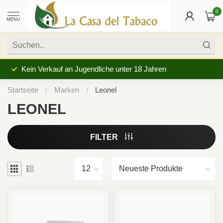
0
MENU
Kein Verkauf an Jugendliche unter 18 Jahren
Startseite
/
Marken
/
Leonel
LEONEL
FILTER