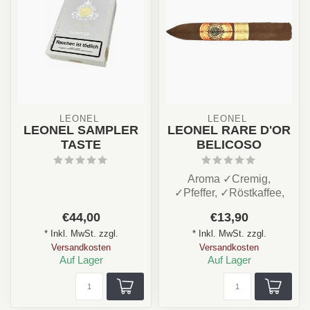
LEONEL 
LEONEL 
LEONEL SAMPLER
LEONEL RARE D'OR
TASTE
BELICOSO
Aroma ✓Cremig,
✓Pfeffer, ✓Röstkaffee,
✓Toast, ✓Würzig
€44,00
€13,90
Stärke: ★★★☆☆
* Inkl. MwSt. zzgl.
* Inkl. MwSt. zzgl.
Rauchdaue...
Versandkosten
Versandkosten
Auf Lager
Auf Lager