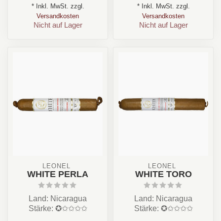
* Inkl. MwSt. zzgl.
* Inkl. MwSt. zzgl.
Format: Rob...
Format: Half Coro...
Versandkosten
Versandkosten
Nicht auf Lager
Nicht auf Lager
LEONEL 
LEONEL 
WHITE PERLA
WHITE TORO
Land: Nicaragua
Land: Nicaragua
Stärke: ✪✩✩✩✩
Stärke: ✪✩✩✩✩
Aroma: Creme,
Aroma: Creme,