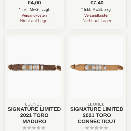
€4,00
€7,40
Zederholz, Kakao, Erde
Zederholz, Kakao, Erde
* Inkl. MwSt. zzgl.
* Inkl. MwSt. zzgl.
Format: Pe...
Format: To...
Versandkosten
Versandkosten
Nicht auf Lager
Nicht auf Lager
LEONEL 
LEONEL 
SIGNATURE LIMITED
SIGNATURE LIMITED
2021 TORO
2021 TORO
MADURO
CONNECTICUT