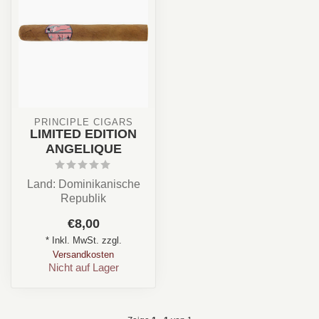
PRINCIPLE CIGARS
LIMITED EDITION
ANGELIQUE
Land: Dominikanische
Republik
Stärke: ✪✪✩✩✩
€8,00
Aroma: Creme, Süß
* Inkl. MwSt. zzgl.
Format: Corona/...
Versandkosten
Nicht auf Lager