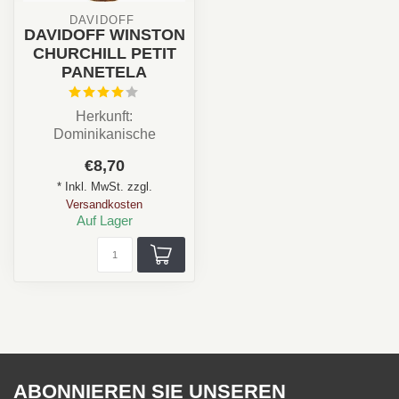
DAVIDOFF 
DAVIDOFF WINSTON
CHURCHILL PETIT
PANETELA
Herkunft:
Dominikanische
Republik
€8,70
Stärke: ★★★★☆
* Inkl. MwSt. zzgl.
Aroma: Holz, Leder,
Versandkosten
Zedernho...
Auf Lager
ABONNIEREN SIE UNSEREN