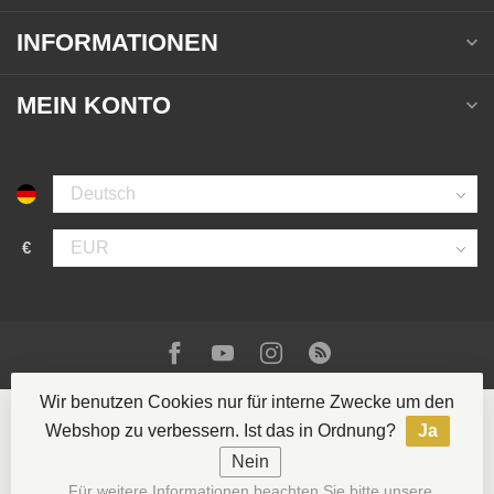
INFORMATIONEN
MEIN KONTO
€
Wir benutzen Cookies nur für interne Zwecke um den
Webshop zu verbessern. Ist das in Ordnung?
Ja
Nein
© Copyright 2026 La Casa del Tabaco
- Powered by
Für weitere Informationen beachten Sie bitte unsere