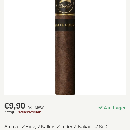
€9,90
Inkl. MwSt.
Auf Lager
* zzgl.
Versandkosten
Aroma : ✓Holz, ✓Kaffee, ✓Leder,✓ Kakao , ✓Süß