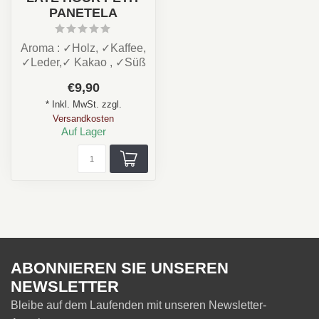
PANETELA
Aroma : ✓Holz, ✓Kaffee,
✓Leder,✓ Kakao , ✓Süß
Stärke: ★★★☆☆
€9,90
Rauchdauer : ca. ...
* Inkl. MwSt. zzgl.
Versandkosten
Auf Lager
ABONNIEREN SIE UNSEREN
NEWSLETTER
Bleibe auf dem Laufenden mit unseren Newsletter-