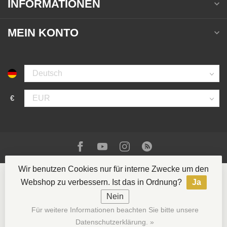
INFORMATIONEN
MEIN KONTO
€
Wir benutzen Cookies nur für interne Zwecke um den
Webshop zu verbessern. Ist das in Ordnung?
Ja
Nein
© Copyright 2026 La Casa del Tabaco
- Powered by
Für weitere Informationen beachten Sie bitte unsere
Lightspeed
- Theme by
Dyvelopment
Datenschutzerklärung. »