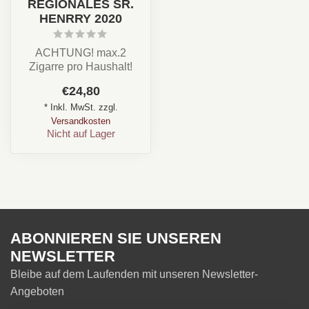
REGIONALES SR.
HENRRY 2020
ACHTUNG! max.2
Zigarre pro Haushalt!
Land: kuba
€24,80
Stärke: ✪✪✪✪✩
* Inkl. MwSt. zzgl.
Aroma: Holz, E...
Versandkosten
Nicht auf Lager
ABONNIEREN SIE UNSEREN
NEWSLETTER
Bleibe auf dem Laufenden mit unseren Newsletter-
Angeboten