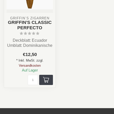
 GRIFFIN´S ZIGARREN 
GRIFFIN'S CLASSIC
PERFECTO
Deckblatt: Ecuador
Umblatt: Dominikanische
Republik
€12,50
Einlage: Dominikanische
* Inkl. MwSt. zzgl.
Re...
Versandkosten
Auf Lager