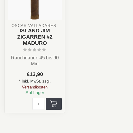
OSCAR VALLADARES 
ISLAND JIM
ZIGARREN #2
MADURO
Rauchdauer: 45 bis 90
Min
Stärke:Medium
€13,90
Format: Torpedo
* Inkl. MwSt. zzgl.
Deckblattsorte: Madur...
Versandkosten
Auf Lager