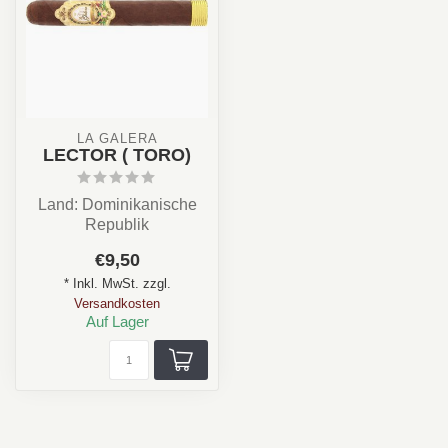
LA GALERA
LECTOR ( TORO)
Land: Dominikanische
Republik
Stärke: ✪✪✪✩✩
€9,50
Aroma: Cremig, Kaffee,
* Inkl. MwSt. zzgl.
Nuss
Versandkosten
Forma...
Auf Lager