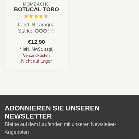
MOMBACHO
BOTUCAL TORO
Land: Nicaragua
Stärke: ✪✪✪✩✩
Aroma: Würzig, Creme,
€12,90
Holz, Kakao
* Inkl. MwSt. zzgl.
Format: Toro/...
Versandkosten
Nicht auf Lager
ABONNIEREN SIE UNSEREN
NEWSLETTER
Bleibe auf dem Laufenden mit unseren Newsletter-
Angeboten