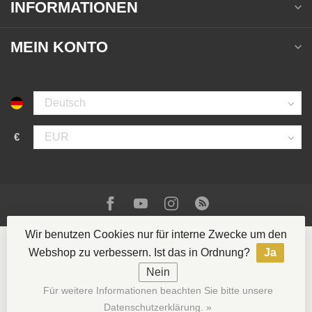
INFORMATIONEN
MEIN KONTO
€
Wir benutzen Cookies nur für interne Zwecke um den
Webshop zu verbessern. Ist das in Ordnung?
Ja
Nein
© Copyright 2026 La Casa del Tabaco
- Powered by
Für weitere Informationen beachten Sie bitte unsere
Lightspeed
- Theme by
Dyvelopment
Datenschutzerklärung. »