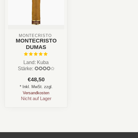
MONTECRISTO 
MONTECRISTO
DUMAS
Land: Kuba
Stärke: ✪✪✪✪✩
Aroma: Kaffee, Creme,
€48,50
Erde, Holz
* Inkl. MwSt. zzgl.
Format : Robusto / ...
Versandkosten
Nicht auf Lager