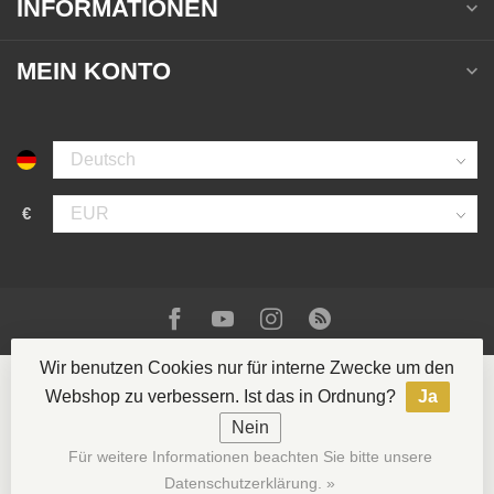
INFORMATIONEN
MEIN KONTO
€
Wir benutzen Cookies nur für interne Zwecke um den
Webshop zu verbessern. Ist das in Ordnung?
Ja
Nein
© Copyright 2026 La Casa del Tabaco
- Powered by
Für weitere Informationen beachten Sie bitte unsere
Lightspeed
- Theme by
Dyvelopment
Datenschutzerklärung. »