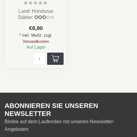
Land: Honduras
Stärke: ✪✪✪✩✩
Aroma: Kaffee, Leder,
€8,90
Nuss, Schokolade
* Inkl. MwSt. zzgl.
Format: ...
Versandkosten
Auf Lager
ABONNIEREN SIE UNSEREN
NEWSLETTER
Bleibe auf dem Laufenden mit unseren Newsletter-
Angeboten