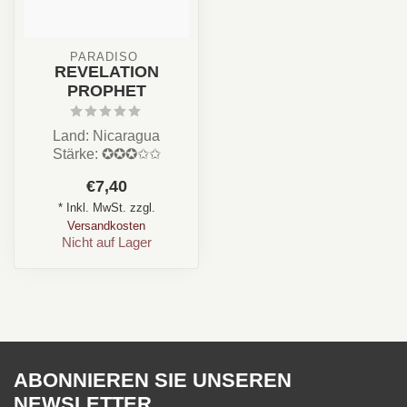
PARADISO 
REVELATION
PROPHET
Land: Nicaragua
Stärke: ✪✪✪✩✩
Aroma: Erde, Holz,
€7,40
Pfeffer
* Inkl. MwSt. zzgl.
Format: /Longfiller
Versandkosten
...
Nicht auf Lager
ABONNIEREN SIE UNSEREN
NEWSLETTER