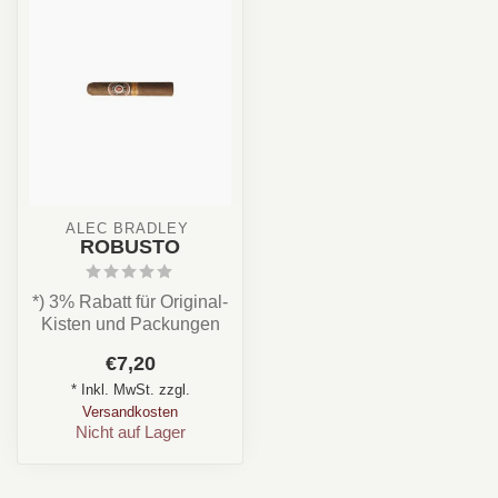
ALEC BRADLEY 
ROBUSTO
*) 3% Rabatt für Original-
Kisten und Packungen
wird in Abzug gebracht,
€7,20
sobald da...
* Inkl. MwSt. zzgl.
Versandkosten
Nicht auf Lager