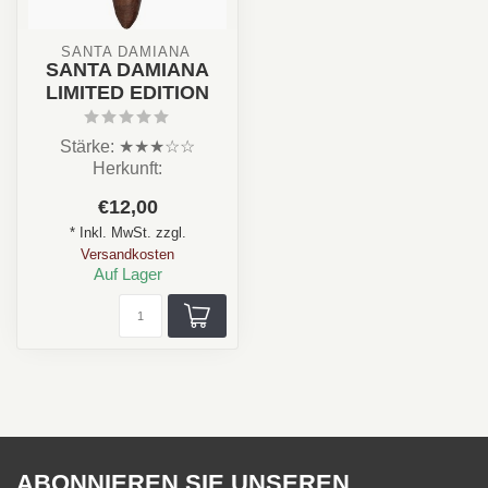
SANTA DAMIANA 
SANTA DAMIANA
LIMITED EDITION
Stärke: ★★★☆☆
Herkunft:
Dominikanische
€12,00
Republik
* Inkl. MwSt. zzgl.
Aroma: cremig, würzig,
Versandkosten
nussige...
Auf Lager
ABONNIEREN SIE UNSEREN