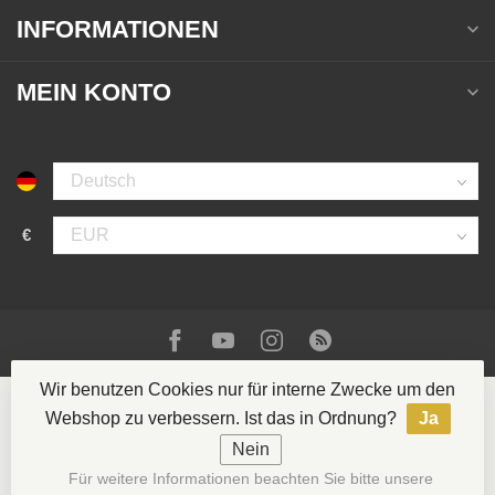
INFORMATIONEN
MEIN KONTO
€
Wir benutzen Cookies nur für interne Zwecke um den
Webshop zu verbessern. Ist das in Ordnung?
Ja
Nein
© Copyright 2026 La Casa del Tabaco
- Powered by
Für weitere Informationen beachten Sie bitte unsere