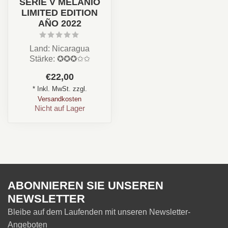
SERIE V MELANIO
LIMITED EDITION
AÑO 2022
Land: Nicaragua
Stärke: ✪✪✪✩✩
Aroma: Erdig, Karamell,
€22,00
weisse Pfeffer, Holz, Nu...
* Inkl. MwSt. zzgl.
Versandkosten
Nicht auf Lager
ABONNIEREN SIE UNSEREN
NEWSLETTER
Bleibe auf dem Laufenden mit unseren Newsletter-
Angeboten