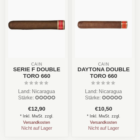
CAIN
CAIN
SERIE F DOUBLE
DAYTONA DOUBLE
TORO 660
TORO 660
Land: Nicaragua
Land: Nicaragua
Stärke: ✪✪✪✪✪
Stärke: ✪✪✪✪✪
Aroma: Erdig, Cremig,
Aroma: Erdig, Cremig,
€12,90
€10,50
Leder
Leder
* Inkl. MwSt. zzgl.
* Inkl. MwSt. zzgl.
Format: DoubleToro/...
Format: Toro/ Longf...
Versandkosten
Versandkosten
Nicht auf Lager
Nicht auf Lager