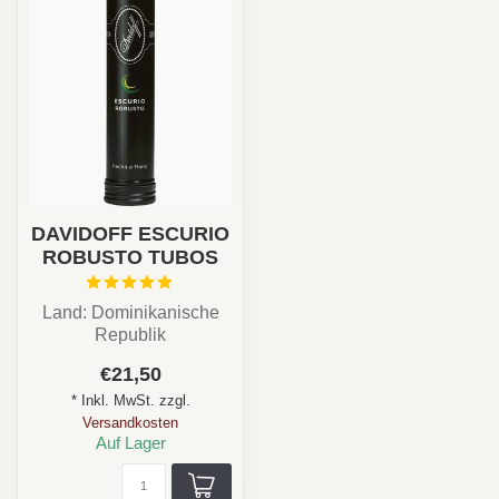
DAVIDOFF ESCURIO
ROBUSTO TUBOS
Land: Dominikanische
Republik
Stärke: ★★★☆☆
€21,50
Aroma: Cremig,
* Inkl. MwSt. zzgl.
Eichenholz, Fruchti...
Versandkosten
Auf Lager