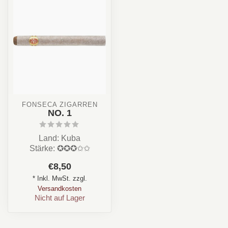
FONSECA ZIGARREN
NO. 1
Land: Kuba
Stärke: ✪✪✪✩✩
Aroma: Erdig, Honig,
€8,50
Holz, Leder
* Inkl. MwSt. zzgl.
Format: Cazadores /...
Versandkosten
Nicht auf Lager