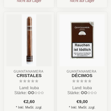
Nicht auf Lager
Nicht auf Lager
GUANTANAMERA 
GUANTANAMERA 
CRISTALES
DÉCIMOS
Land: kuba
Land: kuba
Stärke: ✪✪✩✩✩
Stärke: ✪✪✩✩✩
Aroma: Erdig, Holz,
Aroma: Erdig, Holz,
€2,60
€9,00
Kaffe. Leder, Toast
Nuss, Creme
* Inkl. MwSt. zzgl.
* Inkl. MwSt. zzgl.
Format: Pan...
Format: Petit Coron...