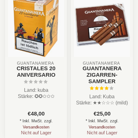
GUANTANAMERA 
GUANTANAMERA 
CRISTALES 20
GUANTANERA
ANIVERSARIO
ZIGARREN-
SAMPLER
Land: kuba
Stärke: ✪✪✩✩✩
Land: Kuba
Aroma: Erdig, Holz,
Stärke: ★★☆☆☆ (mild)
Kaffe. Leder, Toast
Aroma: Erdige Noten,
€48,00
€25,00
Format: Pan...
Holz, Kaffee, leichte
* Inkl. MwSt. zzgl.
* Inkl. MwSt. zzgl.
Süß...
Versandkosten
Versandkosten
Nicht auf Lager
Nicht auf Lager