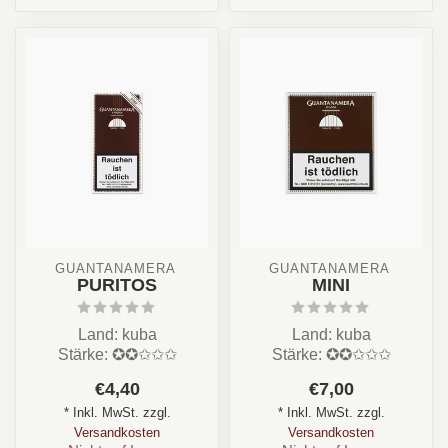
GUANTANAMERA 
GUANTANAMERA 
PURITOS
MINI
Land: kuba
Land: kuba
Stärke: ✪✪✩✩✩
Stärke: ✪✪✩✩✩
Aroma: Leder, Holz, Erde,
Aroma: Leder, Holz, Erde,
€4,40
€7,00
Kaffee
Kaffee
* Inkl. MwSt. zzgl.
* Inkl. MwSt. zzgl.
Format: Cigarillo ...
Format: Cigarillo ...
Versandkosten
Versandkosten