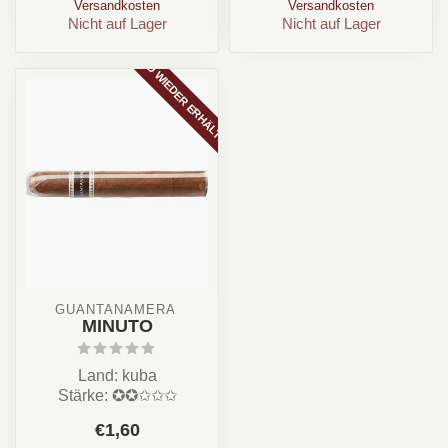
Versandkosten
Versandkosten
Nicht auf Lager
Nicht auf Lager
BALD WIEDER ERHÄLTLICH
GUANTANAMERA 
MINUTO
Land: kuba
Stärke: ✪✪✩✩✩
Aroma: Süß, Creme,
€1,60
Toast, Holz