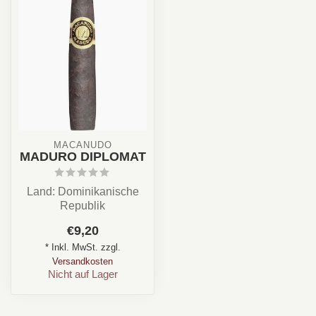
MACANUDO
MADURO DIPLOMAT
Land: Dominikanische
Republik
Stärke: ✪✪✪✩✩
€9,20
Aroma: Creme, Holz,
* Inkl. MwSt. zzgl.
Kaffee, Schok...
Versandkosten
Nicht auf Lager