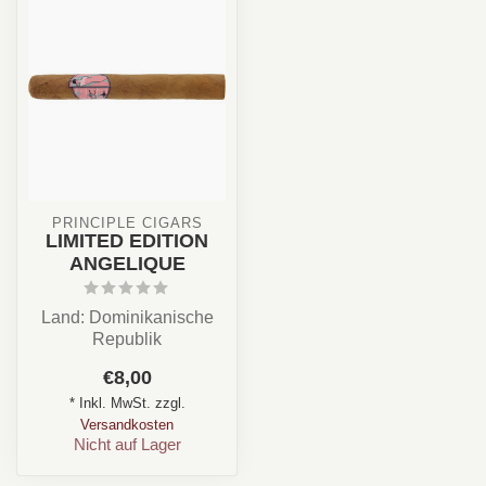
PRINCIPLE CIGARS
LIMITED EDITION
ANGELIQUE
Land: Dominikanische
Republik
Stärke: ✪✪✩✩✩
€8,00
Aroma: Creme, Süß
* Inkl. MwSt. zzgl.
Format: Corona/...
Versandkosten
Nicht auf Lager