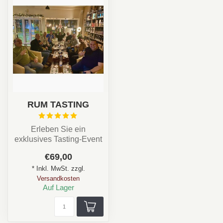
RUM TASTING
Erleben Sie ein
exklusives Tasting-Event
und entdecken Sie die
€69,00
Welt erlesener Ar...
* Inkl. MwSt. zzgl.
Versandkosten
Auf Lager