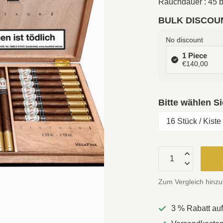
Rauchdauer : 45 b
BULK DISCOU
No discount
1 Piece
€140,00
Bitte wählen S
Zum Vergleich hinz
3 % Rabatt au