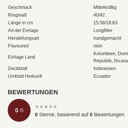
Geschmack
Mittelkräftig
Ringmaß
40/42
Länge in cm
15.56/18,63
Art der Einlage
Longfiller
Herstellungsart
handgemacht
Flavoured
nein
Kolumbien, Domi
Einlage Land
Republik, Nicar
Deckblatt
Indonesien
Umblatt Herkunft
Ecuador
BEWERTUNGEN
0
/
5
0
Sterne, basierend auf
0
Bewertungen