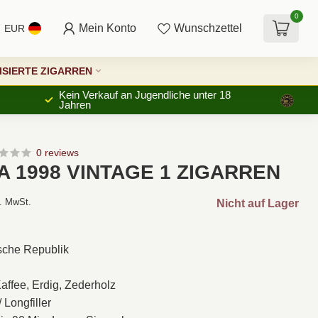
0
Mein Konto
Wunschzettel
EUR
SIERTE ZIGARREN
Kein Verkauf an Jugendliche unter 18
Jahren
0 reviews
A 1998 VINTAGE 1 ZIGARREN
l. MwSt.
Nicht auf Lager
sche Republik
affee, Erdig, Zederholz
 Longfiller