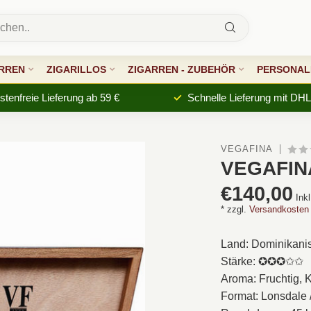
RREN
ZIGARILLOS
ZIGARREN - ZUBEHÖR
PERSONALI
tenfreie Lieferung ab 59 €
Schnelle Lieferung mit DHL
VEGAFINA
VEGAFIN
€140,00
Ink
* zzgl.
Versandkosten
Land: Dominikani
Stärke: ✪✪✪✩✩
Aroma: Fruchtig, K
Format: Lonsdale /