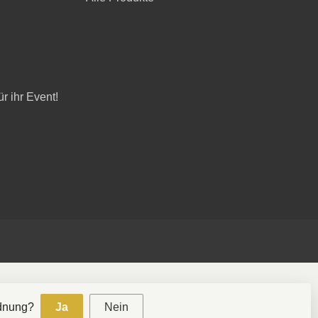
r ihr Event!
rdnung?
Ja
Nein