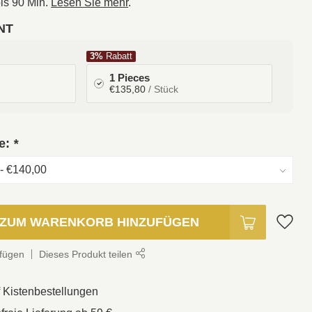
is 90 Min.
Lesen Sie mehr
.
NT
3%
Rabatt
1 Pieces
€135,80
/ Stück
ie:
*
ZUM WARENKORB HINZUFÜGEN
ufügen
Dieses Produkt teilen
f Kistenbestellungen