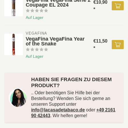
VegaFina VegaFina Serie 2
€10,90
Coupage EL 2024
*
Auf Lager
VEGAFINA
VegaFina VegaFina Year
€11,50
of the Snake
*
Auf Lager
HABEN SIE FRAGEN ZU DIESEM
PRODUKT?
.. Oder benötigen Sie Hilfe bei der
Bestellung? Wenden Sie sich gerne an
unseren Support unter
info@lacasadetabaco.de
oder
+49 2161
90 42443
. Wir helfen gerne!