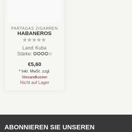
PARTAGAS ZIGARREN
HABANEROS
Land: Kuba
Stärke: ✪✪✪✪✩
Aroma: Erdig, Leder
€5,60
Format: Short Panetela /
* Inkl. MwSt. zzgl.
Longfil...
Versandkosten
Nicht auf Lager
ABONNIEREN SIE UNSEREN