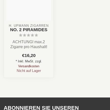
H. UPMANN ZIGARREN
NO. 2 PIRAMIDES
ACHTUNG! max.2
Zigarre pro Haushalt!
Land: kuba
€16,20
Stärke: ✪✪✪✩✩
* Inkl. MwSt. zzgl.
Aroma: Creme,...
Versandkosten
Nicht auf Lager
ABONNIEREN SIE UNSEREN