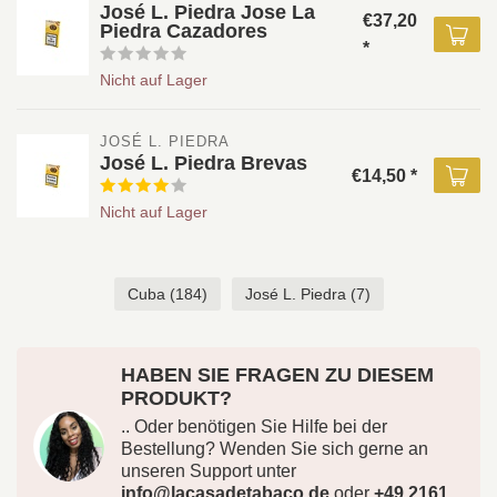
José L. Piedra Jose La
€37,20
Piedra Cazadores
*
Nicht auf Lager
JOSÉ L. PIEDRA
José L. Piedra Brevas
€14,50 *
Nicht auf Lager
Cuba
(184)
José L. Piedra
(7)
HABEN SIE FRAGEN ZU DIESEM
PRODUKT?
.. Oder benötigen Sie Hilfe bei der
Bestellung? Wenden Sie sich gerne an
unseren Support unter
info@lacasadetabaco.de
oder
+49 2161