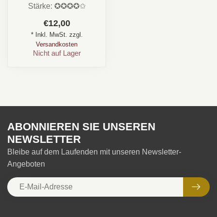
Stärke: ✪✪✪✪✩
Aroma: Leder, Erde,
€12,00
Schokolade, Würzig
* Inkl. MwSt. zzgl.
Format: Petit...
Versandkosten
Nicht auf Lager
ABONNIEREN SIE UNSEREN
NEWSLETTER
Bleibe auf dem Laufenden mit unseren Newsletter-
Angeboten