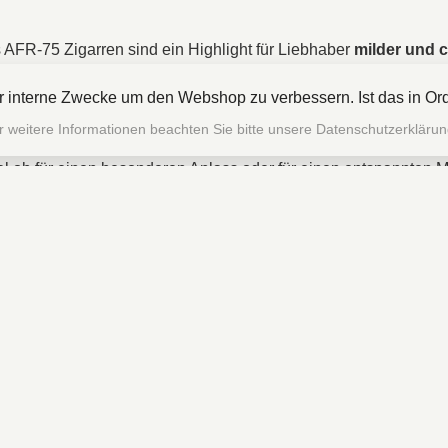
s AFR-75 Zigarren sind ein Highlight für Liebhaber
milder und 
s Ecuador und dominikanischem Tabak in Einlage und Umblatt 
ür interne Zwecke um den Webshop zu verbessern. Ist das in O
e Aroma
macht diese Zigarren ideal für
Genießer,
die exzellent
r weitere Informationen beachten Sie bitte unsere Datenschutzerklärun
-süße
und leicht würzige Geschmacksprofil wird von feinen
Not
al ob für einen besonderen Anlass oder für einen entspannten 
pruchsvolle Zigarrenliebhaber.