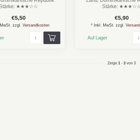
Dominikanische Republik
Land: Dominikanische R
Stärke: ★★★☆☆
Stärke: ★★★☆
oma: Cremig, Kakao,
Aroma: Cremig, Kakao,
€5,50
€5,90
Kaffee,Würzi...
Form...
. MwSt. zzgl.
Versandkosten
* Inkl. MwSt. zzgl.
Versand
er
Auf Lager
Zeige
1
-
3
von 3