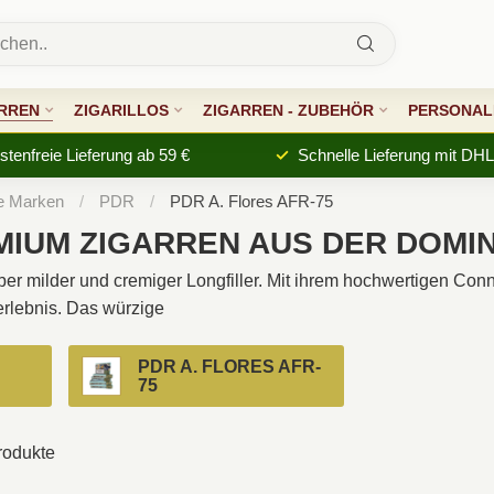
RREN
ZIGARILLOS
ZIGARREN - ZUBEHÖR
PERSONALI
tenfreie Lieferung ab 59 €
Schnelle Lieferung mit DHL
e Marken
/
PDR
/
PDR A. Flores AFR-75
EMIUM ZIGARREN AUS DER DOMI
haber milder und cremiger Longfiller. Mit ihrem hochwertigen C
erlebnis. Das würzige
PDR A. FLORES AFR-
75
odukte