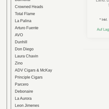
Land: 
Crowned Heads
Ar
Total Flame
* Inkl
La Palina
Arturo Fuente
Auf Lag
AVO
Dunhill
Don Diego
Laura Chavin
Zino
ADV Cigars & McKay
Principle Cigars
Parcero
Debonaire
La Aurora
Leon Jimenes