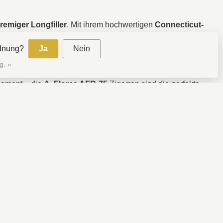
cremiger
Longfiller
. Mit ihrem hochwertigen
Connecticut-
bieten sie ein harmonisches Raucherlebnis. Das würzige
rdnung?
Ja
Nein
e Verarbeitung und feine Noten schätzen.
g. »
en
dominiert, die an Schokolade und gerösteten Kaffee
Moment – die
A. Flores AFR-75
Zigarren sind die perfekte