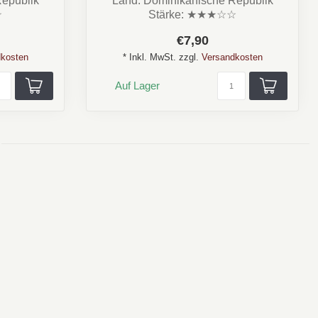
epublik
Land: Dominikanische Republik
☆
Stärke: ★★★☆☆
 Kaffee
Aroma: Cremig, Kakao,
€7,90
Kaffee,Würzi...
kosten
* Inkl. MwSt. zzgl.
Versandkosten
Auf Lager