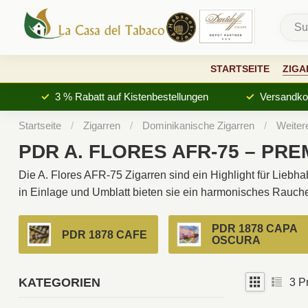
STARTSEITE
ZIGA
3 % Rabatt auf Kistenbestellungen
Versandkos
Startseite
/
Zigarren
/
Dominikanische Zigarren
/
Weiter
PDR A. FLORES AFR-75 – PR
Die A. Flores AFR-75 Zigarren sind ein Highlight für Lieb
in Einlage und Umblatt bieten sie ein harmonisches Rauch
PDR 1878 CAPA
PDR 1878 CAFE
OSCURA
KATEGORIEN
3
Pr