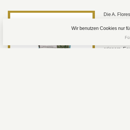
Die A. Flore
Deckblatt
au
Wir benutzen Cookies nur f
und
süßlich
Fü
Das
cremig
erinnern. Eg
Wahl für ans