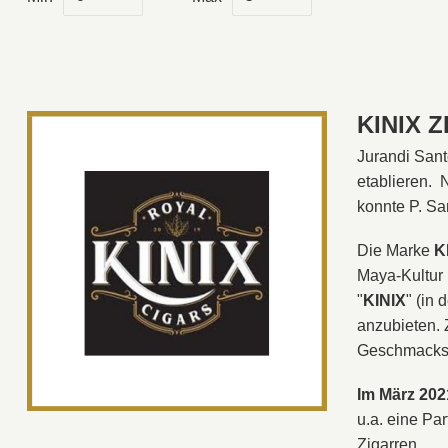
KINIX 
Jurandi Sant
etablieren. 
konnte P. Sa
Die Marke
K
Maya-Kultur 
"
KINIX
" (in
anzubieten. 
Geschmackser
Im März 20
u.a. eine Pa
Zigarren.