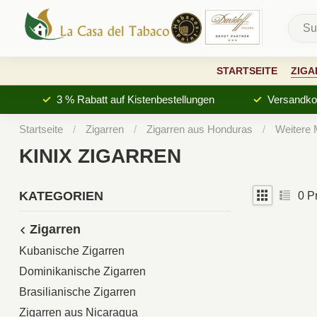
STARTSEITE
ZIGA
3 % Rabatt auf Kistenbestellungen
Versandkos
Startseite
/
Zigarren
/
Zigarren aus Honduras
/
Weitere
KINIX ZIGARREN
KATEGORIEN
0
Pr
Zigarren
Kubanische Zigarren
Dominikanische Zigarren
Brasilianische Zigarren
Zigarren aus Nicaragua