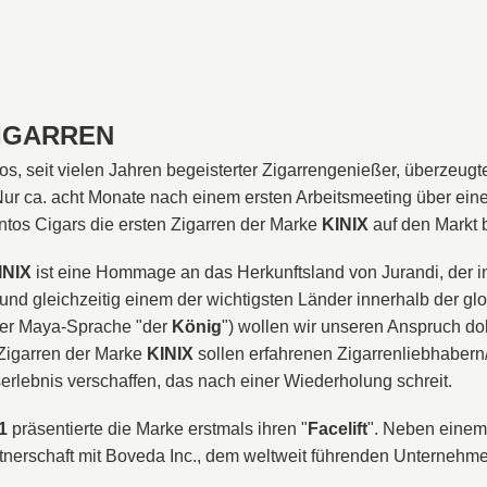
ZIGARREN
os, seit vielen Jahren begeisterter Zigarrengenießer, überzeug
Nur ca. acht Monate nach einem ersten Arbeitsmeeting über e
ntos Cigars die ersten Zigarren der Marke
KINIX
auf den Markt 
INIX
ist eine Hommage an das Herkunftsland von Jurandi, der i
und gleichzeitig einem der wichtigsten Länder innerhalb der g
 der Maya-Sprache "der
König
") wollen wir unseren Anspruch do
Zigarren der Marke
KINIX
sollen erfahrenen Zigarrenliebhabern/
lebnis verschaffen, das nach einer Wiederholung schreit.
21
präsentierte die Marke erstmals ihren "
Facelift
". Neben einem
rtnerschaft mit Boveda Inc., dem weltweit führenden Unternehm