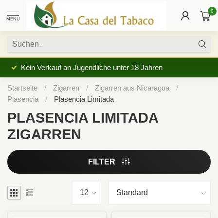
0
MENU
Kein Verkauf an Jugendliche unter 18 Jahren
Startseite
/
Zigarren
/
Zigarren aus Nicaragua
/
Plasencia
/
Plasencia Limitada
PLASENCIA LIMITADA
ZIGARREN
FILTER