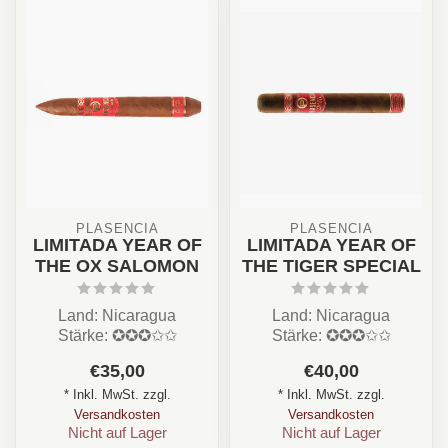
PLASENCIA
PLASENCIA
LIMITADA YEAR OF
LIMITADA YEAR OF
THE OX SALOMON
THE TIGER SPECIAL
Land: Nicaragua
Land: Nicaragua
Stärke: ✪✪✪✩✩
Stärke: ✪✪✪✩✩
Aroma: Holz, Creme,
Aroma: Holz, Creme,
€35,00
€40,00
Erde, Nuss
Erde, Nuss
* Inkl. MwSt. zzgl.
* Inkl. MwSt. zzgl.
Format: Salomon/...
Format: Toro/Lon...
Versandkosten
Versandkosten
Nicht auf Lager
Nicht auf Lager