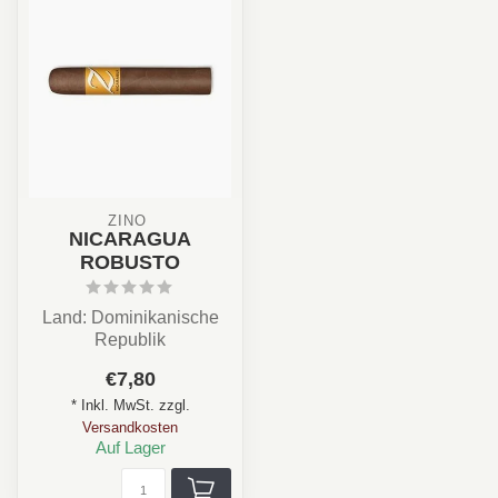
ZINO 
NICARAGUA
ROBUSTO
Land: Dominikanische
Republik
Stärke: ✪✪✩✩✩
€7,80
Aroma: Erde, Holz,
* Inkl. MwSt. zzgl.
Pfeffer, Creme
Versandkosten
...
Auf Lager