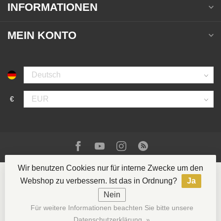
INFORMATIONEN
MEIN KONTO
€
Wir benutzen Cookies nur für interne Zwecke um den
Webshop zu verbessern. Ist das in Ordnung?
Ja
Nein
© Copyright 2026 La Casa del Tabaco
- Powered by
Für weitere Informationen beachten Sie bitte unsere
Lightspeed
- Theme by
Dyvelopment
Datenschutzerklärung. »