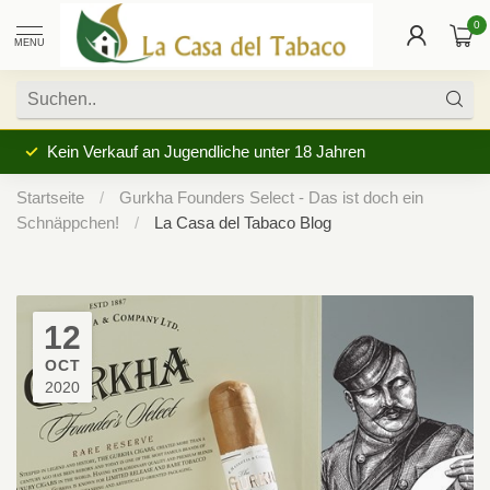
0
MENU
Kein Verkauf an Jugendliche unter 18 Jahren
Startseite
/
Gurkha Founders Select - Das ist doch ein
Schnäppchen!
/
La Casa del Tabaco Blog
12
OCT
2020