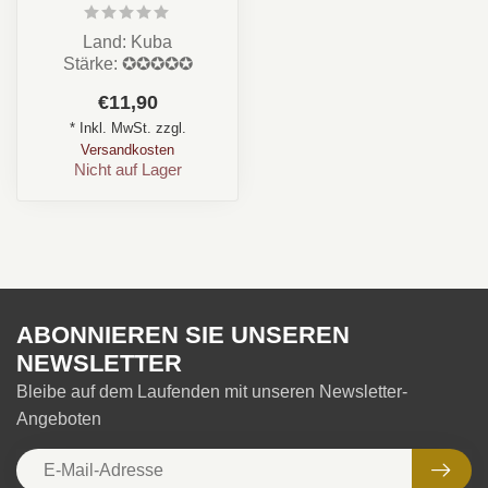
Land: Kuba
Stärke: ✪✪✪✪✪
Aroma: Erdig, Holz,
€11,90
Pfeffer, Cremig, Süß,
* Inkl. MwSt. zzgl.
Gras, Kaffe...
Versandkosten
Nicht auf Lager
ABONNIEREN SIE UNSEREN
NEWSLETTER
Bleibe auf dem Laufenden mit unseren Newsletter-
Angeboten