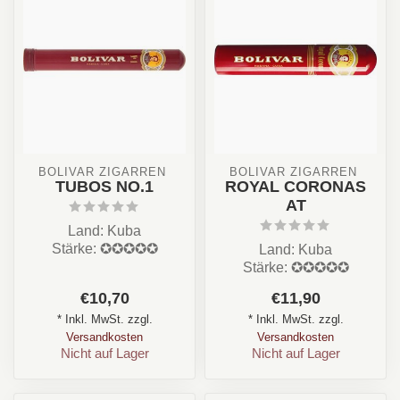
BOLIVAR ZIGARREN 
BOLIVAR ZIGARREN 
TUBOS NO.1
ROYAL CORONAS
AT
Land: Kuba
Stärke: ✪✪✪✪✪
Land: Kuba
Aroma: Erdig, Holz,
Stärke: ✪✪✪✪✪
Würzig, Fruchtig
Aroma: Erdig, Holz,
€10,70
€11,90
Format : Corona...
Pfeffer, Cremig, Süß,
* Inkl. MwSt. zzgl.
* Inkl. MwSt. zzgl.
Gras, Kaffe...
Versandkosten
Versandkosten
Nicht auf Lager
Nicht auf Lager