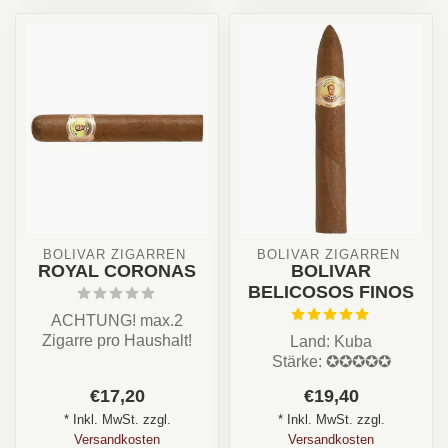
BOLIVAR ZIGARREN 
BOLIVAR ZIGARREN 
ROYAL CORONAS
BOLIVAR
BELICOSOS FINOS
ACHTUNG! max.2
Zigarre pro Haushalt!
Land: Kuba
Land: Kuba
Stärke: ✪✪✪✪✪
Stärke: ✪✪✪✪✪
Aroma: Nuss, Cremig,
€17,20
€19,40
Aroma: Fruchti...
Süß, Erder, Leder
* Inkl. MwSt. zzgl.
* Inkl. MwSt. zzgl.
Format : Torp...
Versandkosten
Versandkosten