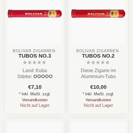
BOLIVAR ZIGARREN 
BOLIVAR ZIGARREN 
TUBOS NO.3
TUBOS NO.2
Land: Kuba
Diese Zigarre im
Stärke: ✪✪✪✪✪
Aluminium-Tubo
Aroma: Erdig, Holz,
schmeckt sehr ähnlich
€7,10
€10,00
Pfeffer, Cremig
wie die gleich grosse
* Inkl. MwSt. zzgl.
* Inkl. MwSt. zzgl.
Format : Panetel...
Peti...
Versandkosten
Versandkosten
Nicht auf Lager
Nicht auf Lager