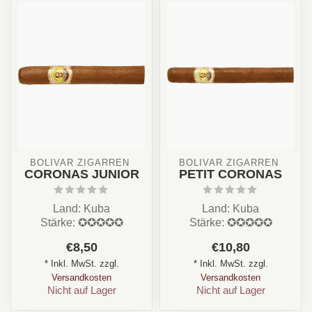
BOLIVAR ZIGARREN 
BOLIVAR ZIGARREN 
CORONAS JUNIOR
PETIT CORONAS
Land: Kuba
Land: Kuba
Stärke: ✪✪✪✪✪
Stärke: ✪✪✪✪✪
Aroma: Erdig, Holz,
Aroma: Erdig, Holz,
€8,50
€10,80
Pfeffer, Cremig,
Leder, Cremig, Nuss,
* Inkl. MwSt. zzgl.
* Inkl. MwSt. zzgl.
Format : Petit...
Würzig
Versandkosten
Versandkosten
Form...
Nicht auf Lager
Nicht auf Lager