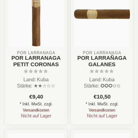
POR LARRAÑAGA
POR LARRAÑAGA
POR LARRANAGA
POR LARRAÑAGA
PETIT CORONAS
GALANES
Land: Kuba
Land: Kuba
Stärke: ★★☆☆☆
Stärke: ✪✪✪✩✩
Aroma: Süss, cremig
Aroma: Nuss, Holz,
€9,40
€10,50
Format:Mareva/ Longfiller
Cremig
* Inkl. MwSt. zzgl.
* Inkl. MwSt. zzgl.
Rauc...
Format: Robusto /
Versandkosten
Versandkosten
Longfill...
Nicht auf Lager
Nicht auf Lager