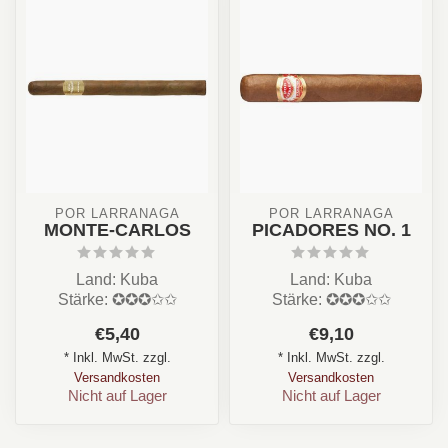
POR LARRAÑAGA
POR LARRAÑAGA
MONTE-CARLOS
PICADORES NO. 1
Land: Kuba
Land: Kuba
Stärke: ✪✪✪✩✩
Stärke: ✪✪✪✩✩
Aroma: Nuss, Holz,
Aroma: Süß, Holz,
€5,40
€9,10
Cremig
Cremig
* Inkl. MwSt. zzgl.
* Inkl. MwSt. zzgl.
Format: Deliciosos /
Format: Hermoso /
Versandkosten
Versandkosten
Longf...
Longfille...
Nicht auf Lager
Nicht auf Lager