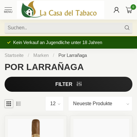
0
MENU
Kein Verkauf an Jugendliche unter 18 Jahren
Startseite
/
Marken
/
Por Larrañaga
POR LARRAÑAGA
FILTER