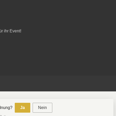
r ihr Event!
rdnung?
Ja
Nein
elopment
g. »