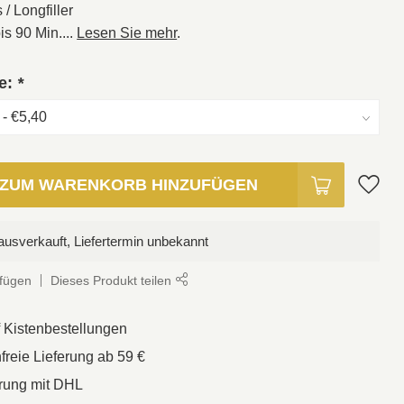
/ Longfiller
s 90 Min....
Lesen Sie mehr
.
ie:
*
ZUM WARENKORB HINZUFÜGEN
usverkauft, Liefertermin unbekannt
ufügen
Dieses Produkt teilen
f Kistenbestellungen
reie Lieferung ab 59 €
erung mit DHL