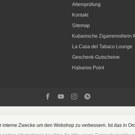
Altersprüfung
Kontakt
Sitemap
Kubanische Zigarrenrollerin fü
La Casa del Tabaco Lounge
Geschenk-Gutscheine
Habanos Point
ür interne Zwecke um den Webshop zu verbessern. Ist das in O
ght 2026 La Casa del Tabaco
- Powered by
Lightspeed
- Theme by
Dyv
r weitere Informationen beachten Sie bitte unsere Datenschutzerklärun