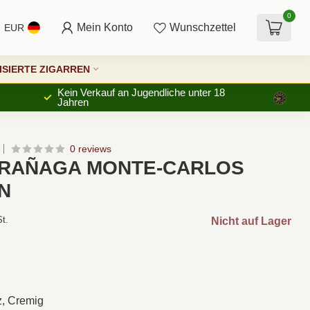
0
Mein Konto
Wunschzettel
EUR
SIERTE ZIGARREN
Kein Verkauf an Jugendliche unter 18
Jahren
0 reviews
RRAÑAGA MONTE-CARLOS
N
St.
Nicht auf Lager
z, Cremig