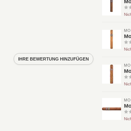
Mo
Nic
MO
Mo
Nic
IHRE BEWERTUNG HINZUFÜGEN
MO
Mo
Nic
MO
Mo
Nic