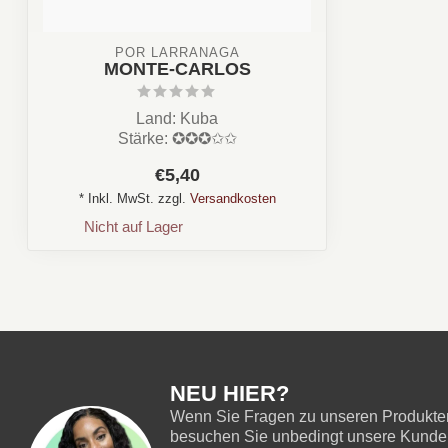
POR LARRAÑAGA
MONTE-CARLOS
Land: Kuba
Stärke: ✪✪✪✩✩
Aroma: Nuss, Holz, Cremig
€5,40
Format: Deliciosos / Longf...
* Inkl. MwSt. zzgl.
Versandkosten
Nicht auf Lager
NEU HIER?
Wenn Sie Fragen zu unseren Produkten
besuchen Sie unbedingt unsere Kundend