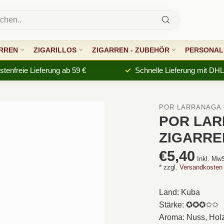
RREN
ZIGARILLOS
ZIGARREN - ZUBEHÖR
PERSONALI
tenfreie Lieferung ab 59 €
Schnelle Lieferung mit DHL
POR LARRAÑAGA
POR LA
ZIGARRE
€5,40
Inkl. Mw
* zzgl.
Versandkosten
Land: Kuba
Stärke: ✪✪✪✩✩
Aroma: Nuss, Hol