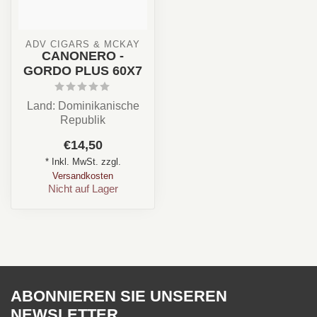
ADV CIGARS & MCKAY
CANONERO -
GORDO PLUS 60X7
Land: Dominikanische
Republik
Stärke: ✪✪✪✩✩
€14,50
Aroma: Pfeffer, Erde,
* Inkl. MwSt. zzgl.
Creme, Süß, ...
Versandkosten
Nicht auf Lager
ABONNIEREN SIE UNSEREN
NEWSLETTER