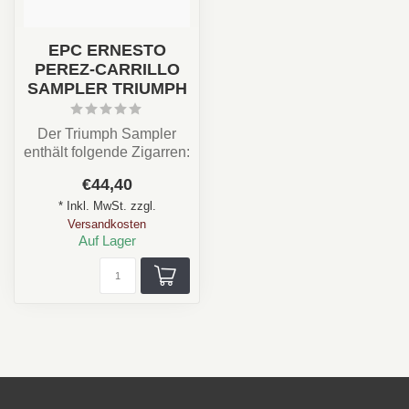
EPC ERNESTO
PEREZ-CARRILLO
SAMPLER TRIUMPH
Der Triumph Sampler
enthält folgende Zigarren:
1x EPC La Historia E-III
€44,40
1x EPC...
* Inkl. MwSt. zzgl.
Versandkosten
Auf Lager