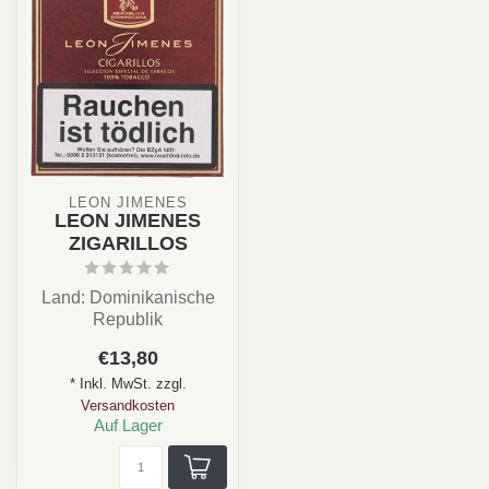
LEON JIMENES
LEON JIMENES
ZIGARILLOS
Land: Dominikanische
Republik
Stärke: ★★☆☆☆
€13,80
Länge: 7,90 cm
* Inkl. MwSt. zzgl.
Duschmesser: 0,78...
Versandkosten
Auf Lager