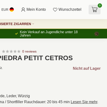
0
Mein Konto
Wunschzettel
EUR
SIERTE ZIGARREN
Kein Verkauf an Jugendliche unter 18
Jahren
0 reviews
PIEDRA PETIT CETROS
St.
Nicht auf Lager
de, Leder, Würzig
na / Shortfiller Rauchdauer: 20 bis 45 min
Lesen Sie mehr
.