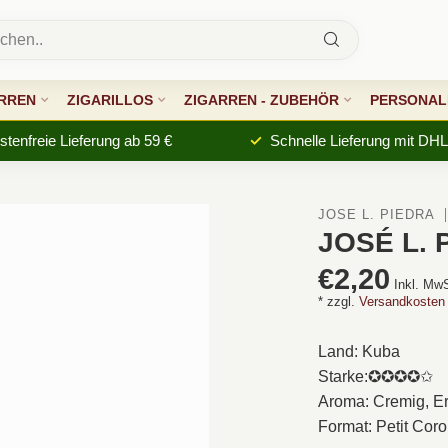
RREN
ZIGARILLOS
ZIGARREN - ZUBEHÖR
PERSONALI
tenfreie Lieferung ab 59 €
Schnelle Lieferung mit DHL
JOSÉ L. PIEDRA
JOSÉ L. 
€2,20
Inkl. Mw
* zzgl.
Versandkosten
Land: Kuba
Starke:✪✪✪✪✩
Aroma: Cremig, Er
Format: Petit Coro