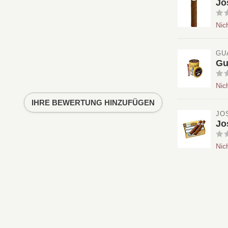
Jo
Nic
GU
Gu
Nic
IHRE BEWERTUNG HINZUFÜGEN
JO
Jo
Nic