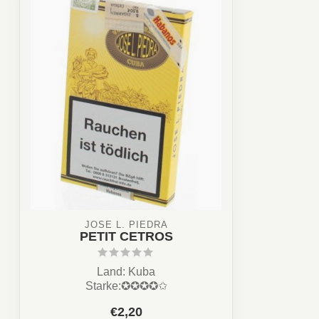
JOSÉ L. PIEDRA
PETIT CETROS
Land: Kuba
Starke:✪✪✪✪✩
Aroma: Cremig, Erde, Leder, Würzig
€2,20
Format: Petit C...